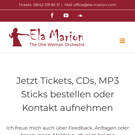
Zum
Tickets: 08142 291 85 31
|
Mail: office@ela-marion.com
Inhalt
Facebook
YouTube
Soundcloud
springen
Jetzt Tickets, CDs, MP3
Sticks bestellen oder
Kontakt aufnehmen
Ich freue mich auch über Feedback, Anfragen oder